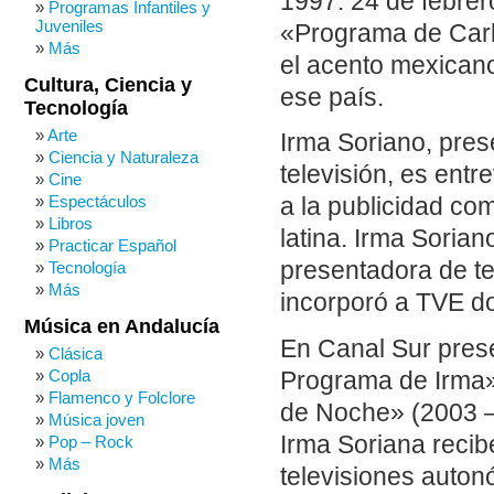
1997. 24 de febrer
Programas Infantiles y
Juveniles
«Programa de Carl
Más
el acento mexicano 
Cultura, Ciencia y
ese país.
Tecnología
Arte
Irma Soriano, pres
Ciencia y Naturaleza
televisión, es ent
Cine
Espectáculos
a la publicidad co
Libros
latina. Irma Soria
Practicar Español
presentadora de te
Tecnología
Más
incorporó a TVE d
Música en Andalucía
En Canal Sur prese
Clásica
Copla
Programa de Irma»
Flamenco y Folclore
de Noche» (2003 –
Música joven
Irma Soriana recib
Pop – Rock
Más
televisiones auton