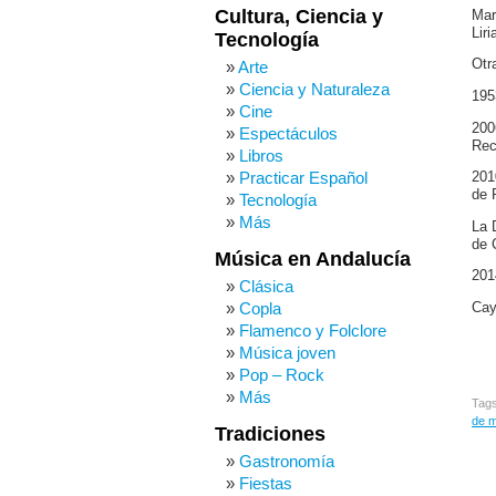
Cultura, Ciencia y
Mar
Lir
Tecnología
Otr
Arte
Ciencia y Naturaleza
195
Cine
200
Espectáculos
Rec
Libros
Practicar Español
201
de 
Tecnología
Más
La 
de 
Música en Andalucía
201
Clásica
Copla
Cay
Flamenco y Folclore
Música joven
Pop – Rock
Más
Tag
de 
Tradiciones
Gastronomía
Fiestas