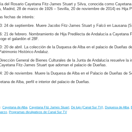
ía del Rosario Cayetana Fitz-James Stuart y Silva, conocida como Cayetana
ia, Madrid, 28 de marzo de 1926 – Sevilla, 20 de noviembre de 2014) es Hija P
as fechas de interés:
3: 24 de septiembre. Muere Jacobo Fitz-James Stuart y Falcó en Lausana (Su
6: 21 de febrero. Nombramiento de Hija Predilecta de Andalucía a Cayetana 
oge el galardón el 28F.
0: 20 de abril. La colección de la Duquesa de Alba en el palacio de Dueñas de 
Patrimonio Histórico Andaluz.
Dirección General de Bienes Culturales de la Junta de Andalucía resuelve la i
Cayetana Fitz-James Stuart que adornan el palacio de Dueñas.
4: 20 de noviembre. Muere la Duquesa de Alba en el Palacio de Dueñas de Se
etana de Alba, perfil e interior del palacio de Dueñas.
s:
Cayetana de Alba
,
Cayetana Ftiz James Stuart
,
De lujo (Canal Sur TV)
,
Duquesa de Alba
,
marzo
,
Programas divulgativos de Canal Sur TV