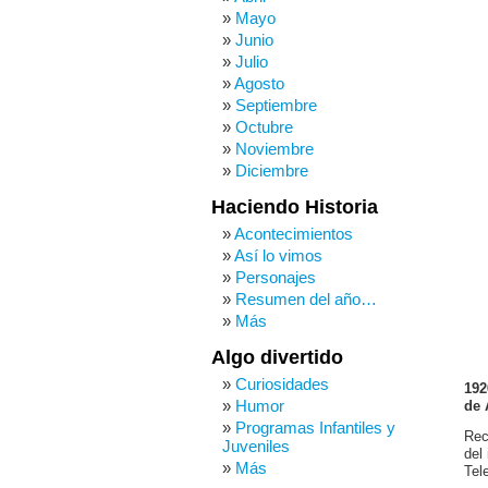
Mayo
Junio
Julio
Agosto
Septiembre
Octubre
Noviembre
Diciembre
Haciendo Historia
Acontecimientos
Así lo vimos
Personajes
Resumen del año…
Más
Algo divertido
Curiosidades
192
Humor
de 
Programas Infantiles y
Rec
Juveniles
del
Más
Tel