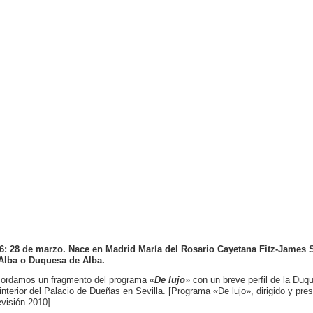
6: 28 de marzo. Nace en Madrid María del Rosario Cayetana Fitz-James 
Alba o Duquesa de Alba.
ordamos un fragmento del programa «
De lujo
» con un breve perfil de la Du
 interior del Palacio de Dueñas en Sevilla. [Programa «De lujo», dirigido y pr
evisión 2010].