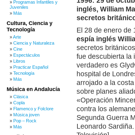
1996: 29 de octubr
Programas Infantiles y
Juveniles
inglés, William M
Más
secretos británic
Cultura, Ciencia y
Tecnología
El 28 de enero de
Arte
espía inglés Willi
Ciencia y Naturaleza
secretos británico
Cine
Espectáculos
fue descubierta la 
Libros
verdadero es Glyd
Practicar Español
hospital de Londre
Tecnología
Más
arrojado a la cost
Música en Andalucía
sobre planes alia
Clásica
«Operación Minceme
Copla
contra los alemane
Flamenco y Folclore
Música joven
Segunda Guerra Mun
Pop – Rock
Leonardo Sardiña. 
Más