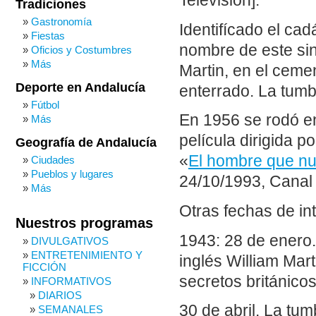
Televisión].
Tradiciones
Gastronomía
Identifícado el ca
Fiestas
nombre de este sin
Oficios y Costumbres
Más
Martin, en el ceme
Deporte en Andalucía
enterrado. La tumb
Fútbol
En 1956 se rodó e
Más
película dirigida 
Geografía de Andalucía
«
El hombre que nu
Ciudades
Pueblos y lugares
24/10/1993, Canal 
Más
Otras fechas de in
Nuestros programas
1943: 28 de enero.
DIVULGATIVOS
ENTRETENIMIENTO Y
inglés William Ma
FICCIÓN
secretos británico
INFORMATIVOS
DIARIOS
30 de abril. La tum
SEMANALES