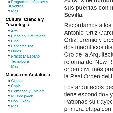
2018: 3 de octubr
Programas Infantiles y
Juveniles
sus puertas con m
Más
Sevilla.
Cultura, Ciencia y
Tecnología
Recordamos a los a
Arte
Antonio Ortiz Garc
Ciencia y Naturaleza
Ortiz: premio y pr
Cine
Espectáculos
dos magníficos dis
Libros
Oro de la Arquitect
Practicar Español
reforma del New R
Tecnología
Más
orden civil más pr
Música en Andalucía
la Real Orden del
Clásica
Copla
Los arquitectos de
Flamenco y Folclore
tiene escondido» y
Música joven
Patronas su trayec
Pop – Rock
Más
primera etapa con 