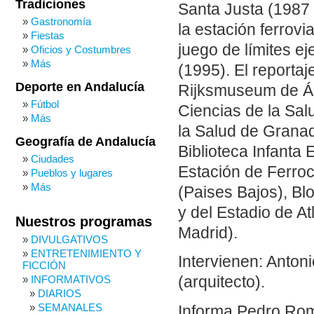
Tradiciones
Santa Justa (1987
Gastronomía
la estación ferrovi
Fiestas
juego de límites ej
Oficios y Costumbres
Más
(1995). El reporta
Deporte en Andalucía
Rijksmuseum de Ám
Fútbol
Ciencias de la Sa
Más
la Salud de Grana
Geografía de Andalucía
Biblioteca Infanta 
Ciudades
Estación de Ferroca
Pueblos y lugares
Más
(Paises Bajos), B
y del Estadio de At
Nuestros programas
Madrid).
DIVULGATIVOS
ENTRETENIMIENTO Y
Intervienen: Antoni
FICCIÓN
INFORMATIVOS
(arquitecto).
DIARIOS
SEMANALES
Informa Pedro Rom