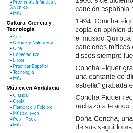
1906: 8 de diciemb
Programas Infantiles y
Juveniles
canción española c
Más
1994. Concha Pique
Cultura, Ciencia y
Tecnología
copla en opinión d
Arte
el músico Quiroga
Ciencia y Naturaleza
canciones míticas 
Cine
Espectáculos
discos siempre fue
Libros
Practicar Español
Concha Piquer grab
Tecnología
una cantante de di
Más
estrella” grabada 
Música en Andalucía
Clásica
Concha Piquer rec
Copla
rechazó a Franco l
Flamenco y Folclore
Música joven
Doña Concha, una v
Pop – Rock
Más
de sus seguidores 