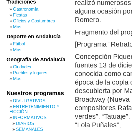
Tradiciones
realizó numerosos
Gastronomía
alguna ocasión po
Fiestas
Romero.
Oficios y Costumbres
Más
Fragmento del pro
Deporte en Andalucía
[Programa “Retrato
Fútbol
Más
Concepción Piquer
Geografía de Andalucía
fuentes 13 de dici
Ciudades
conocida como ca
Pueblos y lugares
Más
época de la copla 
descubierta por Ma
Nuestros programas
Broadway (Nueva Y
DIVULGATIVOS
ENTRETENIMIENTO Y
compositores Rafa
FICCIÓN
verdes”, “Tatuaje”,
INFORMATIVOS
DIARIOS
“Lola Puñales”, …
SEMANALES