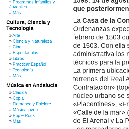
1598: 14 de agosto
Programas Infantiles y
Juveniles
que posteriorment
Más
La
Casa de la Con
Cultura, Ciencia y
Tecnología
Ordenanzas expedi
Arte
febrero de 1503 cuy
Ciencia y Naturaleza
de 1503. Con ella 
Cine
Espectáculos
administrativa los
Libros
técnicos para la p
Practicar Español
La primera ubicaci
Tecnología
Más
terrenos del Real 
Música en Andalucía
Contratación» (topo
Clásica
núcleo urbano se s
Copla
«Placentines», «Fr
Flamenco y Folclore
Música joven
«Calle de la mar» 
Pop – Rock
de El Arenal y La P
Más