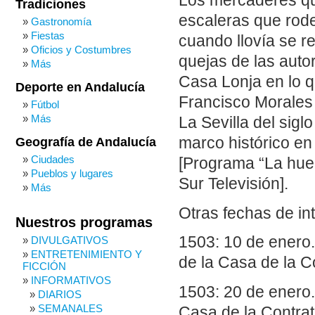
Los mercaderes qu
Tradiciones
escaleras que rode
Gastronomía
Fiestas
cuando llovía se re
Oficios y Costumbres
quejas de las auto
Más
Casa Lonja en lo q
Deporte en Andalucía
Francisco Morales 
Fútbol
Más
La Sevilla del sigl
marco histórico en
Geografía de Andalucía
Ciudades
[Programa “La huel
Pueblos y lugares
Sur Televisión].
Más
Otras fechas de in
Nuestros programas
1503: 10 de enero.
DIVULGATIVOS
ENTRETENIMIENTO Y
de la Casa de la Co
FICCIÓN
INFORMATIVOS
1503: 20 de enero. 
DIARIOS
SEMANALES
Casa de la Contrat