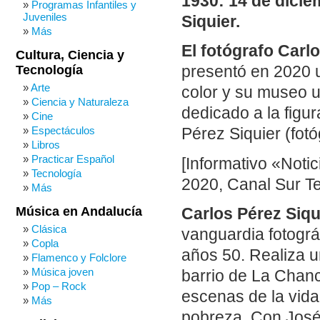
1930: 14 de dicie
Programas Infantiles y
Juveniles
Siquier.
Más
El fotógrafo Carl
Cultura, Ciencia y
Tecnología
presentó en 2020 u
Arte
color y su museo u
Ciencia y Naturaleza
dedicado a la figu
Cine
Espectáculos
Pérez Siquier (fot
Libros
Practicar Español
[Informativo «Noti
Tecnología
2020, Canal Sur Te
Más
Música en Andalucía
Carlos Pérez Siqu
Clásica
vanguardia fotogr
Copla
años 50. Realiza u
Flamenco y Folclore
Música joven
barrio de La Chanc
Pop – Rock
escenas de la vida 
Más
pobreza. Con José 