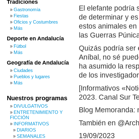
Tradiciones
El elefante podría
Gastronomía
Fiestas
de determinar y es
Oficios y Costumbres
estos animales en 
Más
las Guerras Púnic
Deporte en Andalucía
Fútbol
Quizás podría ser 
Más
Aníbal, no sé pued
Geografía de Andalucía
ha asumido la resp
Ciudades
de los investigado
Pueblos y lugares
Más
[Informativos «No
2023. Canal Sur Te
Nuestros programas
DIVULGATIVOS
Blog Memoranda: 
ENTRETENIMIENTO Y
FICCIÓN
También en @Arch
INFORMATIVOS
DIARIOS
19/09/2023
SEMANALES