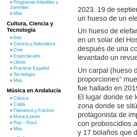
Programas Infantiles y
Juveniles
2023. 19 de septi
Más
un hueso de un ele
Cultura, Ciencia y
Tecnología
Un hueso de elefan
Arte
en un solar del Ho
Ciencia y Naturaleza
después de una con
Cine
Espectáculos
levantado un revue
Libros
Practicar Español
Un carpal (hueso d
Tecnología
proporciones” muert
Más
fue hallado en 20
Música en Andalucía
El lugar donde se 
Clásica
Copla
zona donde se sit
Flamenco y Folclore
protagonista de im
Música joven
con proboscidios 
Pop – Rock
Más
y 17 bolaños que d