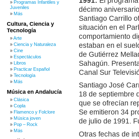
1991:
El programa
Programas Infantiles y
Juveniles
décimo aniversario
Más
Santiago Carrillo o
Cultura, Ciencia y
situación en el Pa
Tecnología
comportamiento dig
Arte
estaban en el suelo
Ciencia y Naturaleza
Cine
de Gutiérrez Mella
Espectáculos
Sahagún. Presenta 
Libros
Practicar Español
Canal Sur Televisió
Tecnología
Más
Santiago José Carr
Música en Andalucía
18 de septiembre d
Clásica
que se ofrecían rep
Copla
Se emitieron 34 pr
Flamenco y Folclore
Música joven
de julio de 1991. 
Pop – Rock
Más
Otras fechas de in