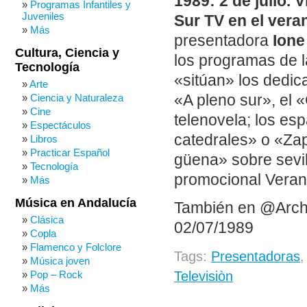
1989: 2 de julio.
Programas Infantiles y
Juveniles
Sur TV en el vera
Más
presentadora
Ione
Cultura, Ciencia y
los programas de l
Tecnología
«sitúan» los dedic
Arte
«A pleno sur», el
Ciencia y Naturaleza
Cine
telenovela; los es
Espectáculos
catedrales» o «Za
Libros
Practicar Español
güena» sobre sevi
Tecnología
promocional Verano
Más
Música en Andalucía
También en @Arch
Clásica
02/07/1989
Copla
Flamenco y Folclore
Tags:
Presentadoras
Música joven
Televisiòn
Pop – Rock
Más