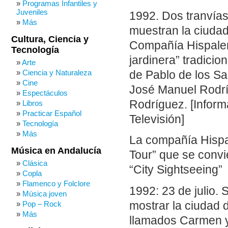
Programas Infantiles y
Juveniles
1992. Dos tranvías
Más
muestran la ciudad 
Cultura, Ciencia y
Compañía Hispalens
Tecnología
jardinera” tradicio
Arte
Ciencia y Naturaleza
de Pablo de los S
Cine
José Manuel Rodrí
Espectáculos
Rodríguez. [Informa
Libros
Practicar Español
Televisión]
Tecnología
Más
La compañía Hispal
Música en Andalucía
Tour” que se convie
Clásica
“City Sightseeing”
Copla
Flamenco y Folclore
1992: 23 de julio.
Música joven
mostrar la ciudad d
Pop – Rock
Más
llamados Carmen y 