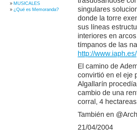
trasdosándose cor
MUSICALES
singulares solucion
¿Qué es Memoranda?
donde la torre exe
sus líneas estruct
interiores en arco
tímpanos de las na
http://www.iaph.e
El camino de Adem
convirtió en el eje
Algallarín procedí
cambio de una rent
corral, 4 hectareas
También en @Arch
21/04/2004