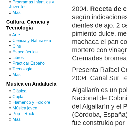
Programas Infantiles y
Juveniles
2004.
Receta de co
Más
según indicaciones 
Cultura, Ciencia y
dientes de ajo, 2 c
Tecnología
pimiento dulce, med
Arte
Ciencia y Naturaleza
machaca el pan con 
Cine
mortero con vinagre
Espectáculos
Cremades bromea co
Libros
Practicar Español
Tecnología
Presenta Rafael Cr
Más
2004. Canal Sur Te
Música en Andalucía
Algallarín es un po
Clásica
Copla
Nacional de Coloni
Flamenco y Folclore
del Algallarín y el
Música joven
(Córdoba, España), 
Pop – Rock
Más
fue construido por 