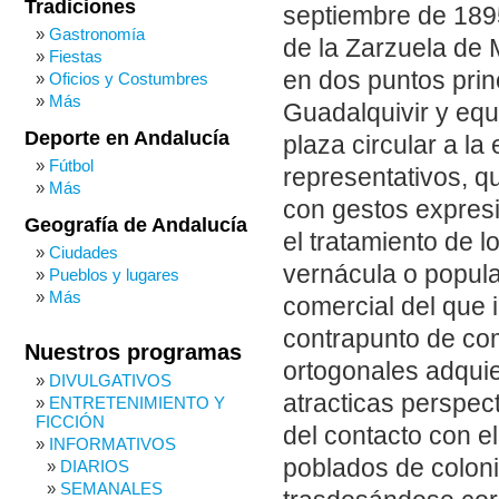
Tradiciones
septiembre de 189
Gastronomía
de la Zarzuela de M
Fiestas
en dos puntos prin
Oficios y Costumbres
Más
Guadalquivir y eq
Deporte en Andalucía
plaza circular a la
Fútbol
representativos, q
Más
con gestos expresi
Geografía de Andalucía
el tratamiento de l
Ciudades
vernácula o popula
Pueblos y lugares
Más
comercial del que 
contrapunto de com
Nuestros programas
ortogonales adquie
DIVULGATIVOS
atracticas perspec
ENTRETENIMIENTO Y
FICCIÓN
del contacto con e
INFORMATIVOS
poblados de coloniz
DIARIOS
SEMANALES