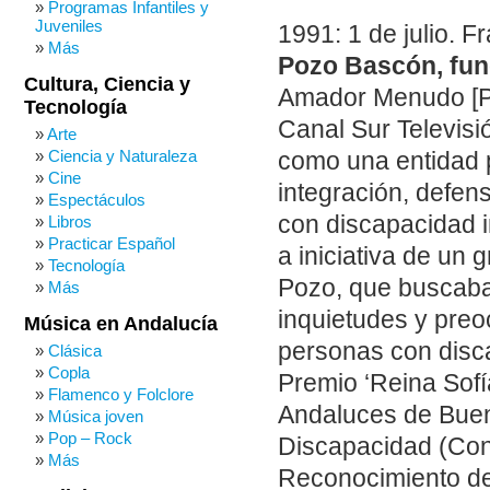
Programas Infantiles y
Juveniles
1991: 1 de julio. F
Más
Pozo Bascón, fund
Cultura, Ciencia y
Amador Menudo [Pr
Tecnología
Canal Sur Televisi
Arte
Ciencia y Naturaleza
como una entidad p
Cine
integración, defen
Espectáculos
con discapacidad i
Libros
Practicar Español
a iniciativa de un
Tecnología
Pozo, que buscaba
Más
inquietudes y preo
Música en Andalucía
personas con disc
Clásica
Copla
Premio ‘Reina Sofí
Flamenco y Folclore
Andaluces de Buen
Música joven
Pop – Rock
Discapacidad (Cons
Más
Reconocimiento de 