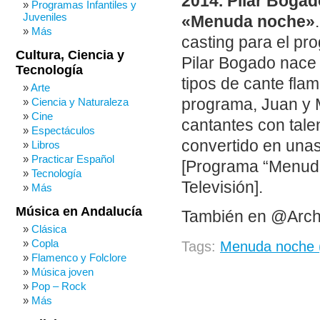
2014. Pilar Boga
Programas Infantiles y
Juveniles
«Menuda noche»
Más
casting para el pr
Cultura, Ciencia y
Pilar Bogado nace
Tecnología
tipos de cante fla
Arte
programa, Juan y 
Ciencia y Naturaleza
Cine
cantantes con tale
Espectáculos
convertido en unas
Libros
Practicar Español
[Programa “Menuda
Tecnología
Televisión].
Más
Música en Andalucía
También en @Arch
Clásica
Copla
Tags:
Menuda noche 
Flamenco y Folclore
Música joven
Pop – Rock
Más