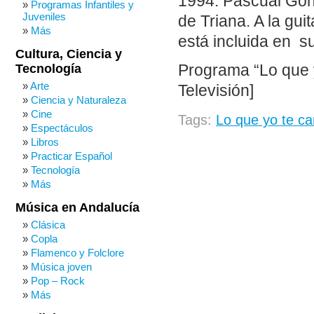
1994: Pascual Gonz
Programas Infantiles y
Juveniles
de Triana. A la gui
Más
está incluida en s
Cultura, Ciencia y
Tecnología
Programa “Lo que 
Arte
Televisión]
Ciencia y Naturaleza
Cine
Tags:
Lo que yo te c
Espectáculos
Libros
Practicar Español
Tecnología
Más
Música en Andalucía
Clásica
Copla
Flamenco y Folclore
Música joven
Pop – Rock
Más