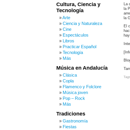
Cultura, Ciencia y
La 
la 
Tecnología
arr
Arte
la 
Ciencia y Naturaleza
El 
Cine
hac
Espectáculos
hay
Libros
Int
Practicar Español
Tecnología
[In
Más
Blo
Música en Andalucía
Tam
Clásica
Tag
Copla
Flamenco y Folclore
Música joven
Pop – Rock
Más
Tradiciones
Gastronomía
Fiestas