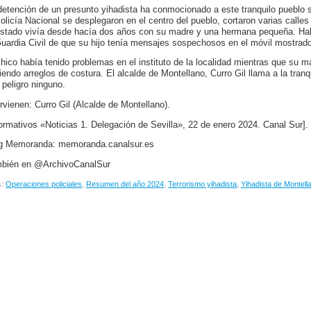
detención de un presunto yihadista ha conmocionado a este tranquilo pueblo s
Policía Nacional se desplegaron en el centro del pueblo, cortaron varias calles
estado vivía desde hacía dos años con su madre y una hermana pequeña. Habrí
Guardia Civil de que su hijo tenía mensajes sospechosos en el móvil mostrado
chico había tenido problemas en el instituto de la localidad mientras que su m
iendo arreglos de costura. El alcalde de Montellano, Curro Gil llama a la tran
 peligro ninguno.
ervienen: Curro Gil (Alcalde de Montellano).
formativos «Noticias 1. Delegación de Sevilla», 22 de enero 2024. Canal Sur].
g Memoranda: memoranda.canalsur.es
bién en @ArchivoCanalSur
s:
Operaciones policiales
,
Resumen del año 2024
,
Terrorismo yihadista
,
Yihadista de Montell