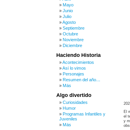
Mayo
Junio
Julio
Agosto
Septiembre
Octubre
Noviembre
Diciembre
Haciendo Historia
Acontecimientos
Así lo vimos
Personajes
Resumen del año…
Más
Algo divertido
Curiosidades
202
Humor
El 
Programas Infantiles y
el 
Juveniles
y m
Más
obs