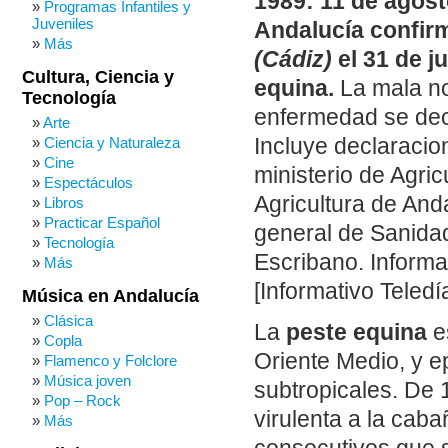
1989: 11 de agosto
Programas Infantiles y
Juveniles
Andalucía confir
Más
(Cádiz)
el 31 de j
Cultura, Ciencia y
equina.
La mala no
Tecnología
enfermedad se decl
Arte
Incluye declaracio
Ciencia y Naturaleza
Cine
ministerio de Agric
Espectáculos
Agricultura de And
Libros
Practicar Español
general de Sanidad
Tecnología
Escribano. Informa
Más
[Informativo Teledí
Música en Andalucía
Clásica
La
peste equina
e
Copla
Oriente Medio, y e
Flamenco y Folclore
Música joven
subtropicales. De
Pop – Rock
virulenta a la caba
Más