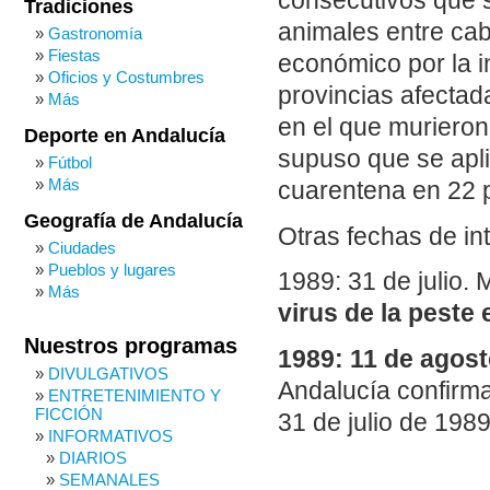
consecutivos que s
Tradiciones
animales entre caba
Gastronomía
Fiestas
económico por la i
Oficios y Costumbres
provincias afectada
Más
en el que murieron
Deporte en Andalucía
supuso que se apl
Fútbol
Más
cuarentena en 22 
Geografía de Andalucía
Otras fechas de in
Ciudades
Pueblos y lugares
1989: 31 de julio
Más
virus de la peste
Nuestros programas
1989: 11 de agos
DIVULGATIVOS
Andalucía confirm
ENTRETENIMIENTO Y
FICCIÓN
31 de julio de 1989
INFORMATIVOS
DIARIOS
SEMANALES