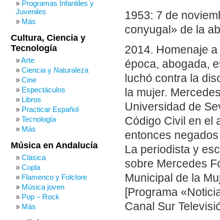
Programas Infantiles y
Juveniles
1953: 7 de noviemb
Más
conyugal» de la a
Cultura, Ciencia y
Tecnología
2014. Homenaje a 
Arte
época, abogada, es
Ciencia y Naturaleza
luchó contra la di
Cine
Espectáculos
la mujer. Mercedes
Libros
Universidad de Sev
Practicar Español
Tecnología
Código Civil en el
Más
entonces negados 
Música en Andalucía
La periodista y esc
Clásica
sobre Mercedes Fó
Copla
Municipal de la Mu
Flamenco y Folclore
Música joven
[Programa «Notici
Pop – Rock
Canal Sur Televisi
Más