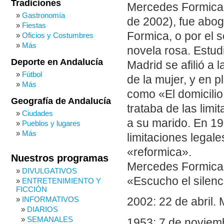
Tradiciones
Mercedes Formica-
Gastronomía
de 2002), fue abo
Fiestas
Formica, o por el 
Oficios y Costumbres
Más
novela rosa. Estud
Deporte en Andalucía
Madrid se afilió a
Fútbol
de la mujer, y en 
Más
como «El domicilio
Geografía de Andalucía
trataba de las limi
Ciudades
a su marido. En 19
Pueblos y lugares
Más
limitaciones legale
«reformica».
Nuestros programas
Mercedes Formica e
DIVULGATIVOS
«Escucho el silenc
ENTRETENIMIENTO Y
FICCIÓN
INFORMATIVOS
2002: 22 de abril.
DIARIOS
SEMANALES
1953: 7 de noviemb