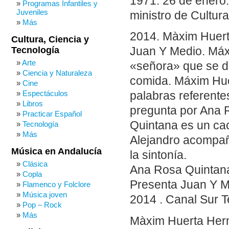
1971: 26 de enero.
Programas Infantiles y
Juveniles
ministro de Cultura
Más
2014. Màxim Huerta
Cultura, Ciencia y
Tecnología
Juan Y Medio. Máxi
Arte
«señora» que se d
Ciencia y Naturaleza
comida. Máxim Hue
Cine
Espectáculos
palabras referente
Libros
pregunta por Ana 
Practicar Español
Quintana es un ca
Tecnología
Más
Alejandro acompañ
Música en Andalucía
la sintonía.
Clásica
Ana Rosa Quintan
Copla
Presenta Juan Y 
Flamenco y Folclore
Música joven
2014 . Canal Sur T
Pop – Rock
Más
Màxim Huerta Hern