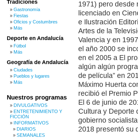
Tradiciones
1971) pero desde ni
Gastronomía
licenciado en Cien
Fiestas
e Ilustración Edito
Oficios y Costumbres
Más
Artes de la Televis
Deporte en Andalucía
Valencia y en 1997
Fútbol
el año 2000 se inco
Más
en el 2005 a El p
Geografía de Andalucía
algún algún progra
Ciudades
de película” en 20
Pueblos y lugares
Más
Máximo Huerta com
recibió el Premio 
Nuestros programas
El 6 de junio de 
DIVULGATIVOS
Cultura y Deporte 
ENTRETENIMIENTO Y
FICCIÓN
gobierno socialist
INFORMATIVOS
2018 presentó su d
DIARIOS
SEMANALES