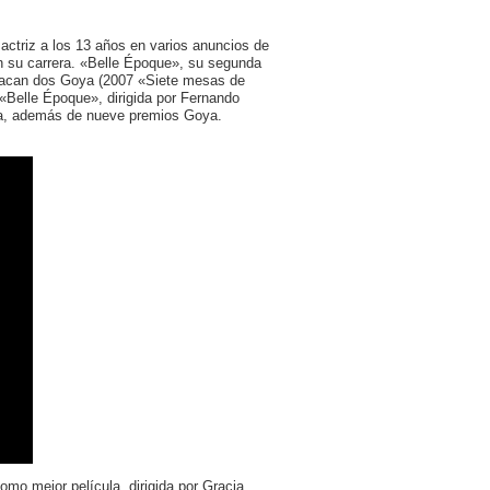
actriz a los 13 años en varios anuncios de
 su carrera. «Belle Époque», su segunda
tacan dos Goya (2007 «Siete mesas de
«Belle Époque», dirigida por Fernando
lesa, además de nueve premios Goya.
mo mejor película, dirigida por Gracia