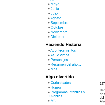
Mayo
Junio
Julio
Agosto
Septiembre
Octubre
Noviembre
Diciembre
Haciendo Historia
Acontecimientos
Así lo vimos
Personajes
Resumen del año…
Más
Algo divertido
Curiosidades
197
Humor
Rec
Programas Infantiles y
de 
Juveniles
del
Más
Ala