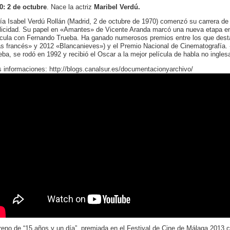
0: 2 de octubre
. Nace la actriz
Maribel Verdú.
ía Isabel Verdú Rollán (Madrid, 2 de octubre de 1970) comenzó su carrera de 
licidad. Su papel en «Amantes» de Vicente Aranda marcó una nueva etapa en
ícula con Fernando Trueba. Ha ganado numerosos premios entre los que des
las francés» y 2012 «Blancanieves») y el Premio Nacional de Cinematografía. 
eba, se rodó en 1992 y recibió el Oscar a la mejor película de habla no ing
 informaciones: http://blogs.canalsur.es/documentacionyarchivo/
reno de “15 años y un día”, premiada en el Festival de Cine de Málaga 2013 co