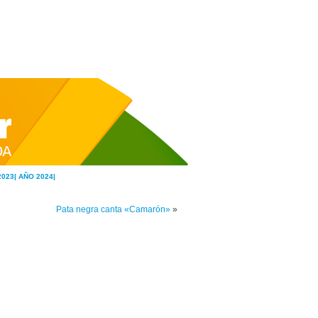
2023|
AÑO 2024|
Pata negra canta «Camarón»
»