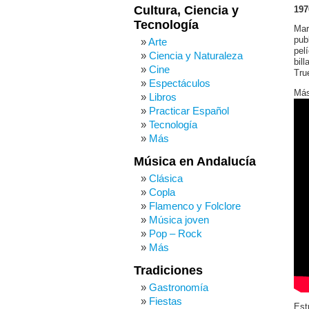
Cultura, Ciencia y
197
Tecnología
Mar
pub
Arte
pel
Ciencia y Naturaleza
bil
Cine
Tru
Espectáculos
Más
Libros
Practicar Español
Tecnología
Más
Música en Andalucía
Clásica
Copla
Flamenco y Folclore
Música joven
Pop – Rock
Más
Tradiciones
Gastronomía
Fiestas
Est