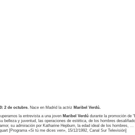
0: 2 de octubre.
Nace en Madrid la actriz
Maribel Verdú.
uperamos la entrevista a una joven
Maribel Verdú
durante la promoción de “
su belleza y juventud, las operaciones de estética, de los hombres desaliñados
 amor, su admiración por Katharine Hepburn, la edad ideal de los hombres, 
quart [Programa «Si tú me dices ven», 15/12/1992, Canal Sur Televisión]