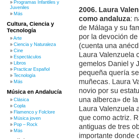
Programas Infantiles y
Juveniles
2006. Laura Valen
Más
como andaluza
: 
Cultura, Ciencia y
de Málaga y su fa
Tecnología
por la devoción de 
Arte
Ciencia y Naturaleza
(cuenta una anécdo
Cine
Laura Valenzuela c
Espectáculos
gemelos Daniel y 
Libros
Practicar Español
pequeña quería se
Tecnología
muñecas. Laura Va
Más
novio por su estat
Música en Andalucía
una alberca» de la 
Clásica
Copla
Laura Valenzuela 
Flamenco y Folclore
que como actriz. 
Música joven
Pop – Rock
antiguas de tres o
Más
importante donde o