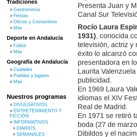
Tradiciones
Presenta Juan y M
Gastronomía
Canal Sur Televisi
Fiestas
Oficios y Costumbres
Rocío Laura Espin
Más
1931)
, conocida c
Deporte en Andalucía
televisión, actriz
Fútbol
Más
éxito lo alcanzó 
Geografía de Andalucía
presentadora en l
Ciudades
Laurita Valenzuel
Pueblos y lugares
publicidad.
Más
En 1969 Laura Val
Nuestros programas
idiomas el XIV Fes
DIVULGATIVOS
Real de Madrid.
ENTRETENIMIENTO Y
En 1971 se retiró 
FICCIÓN
INFORMATIVOS
boda (27 de marzo 
DIARIOS
Dibildos y el nacim
SEMANALES