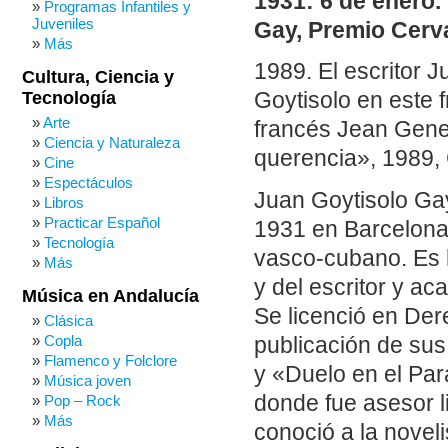
1931: 6 de enero.
Programas Infantiles y
Juveniles
Gay, Premio Cerv
Más
1989. El escritor 
Cultura, Ciencia y
Tecnología
Goytisolo en este 
Arte
francés Jean Gene
Ciencia y Naturaleza
querencia», 1989, 
Cine
Espectáculos
Juan Goytisolo Gay
Libros
Practicar Español
1931 en Barcelona 
Tecnología
vasco-cubano. Es h
Más
y del escritor y ac
Música en Andalucía
Se licenció en Der
Clásica
Copla
publicación de su
Flamenco y Folclore
y «Duelo en el Par
Música joven
donde fue asesor lit
Pop – Rock
Más
conoció a la novel