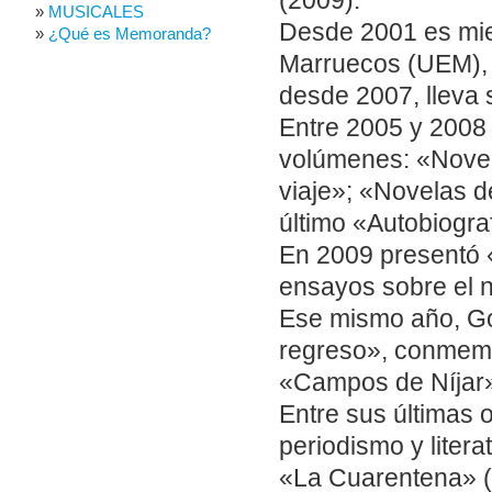
(2009).
MUSICALES
Desde 2001 es mie
¿Qué es Memoranda?
Marruecos (UEM), y
desde 2007, lleva
Entre 2005 y 2008 
volúmenes: «Novel
viaje»; «Novelas 
último «Autobiogra
En 2009 presentó 
ensayos sobre el n
Ese mismo año, Goy
regreso», conmemor
«Campos de Níjar
Entre sus últimas 
periodismo y litera
«La Cuarentena» (