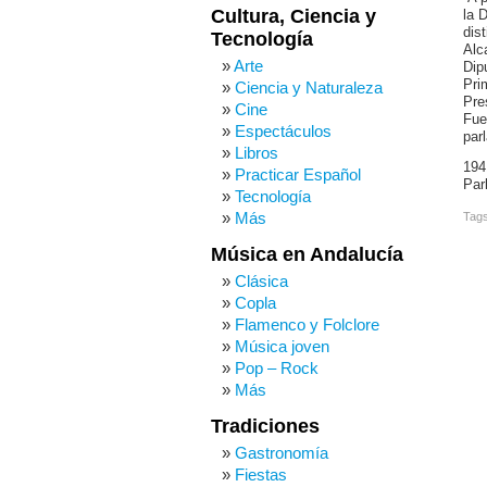
Cultura, Ciencia y
la 
dis
Tecnología
Alc
Arte
Dip
Pri
Ciencia y Naturaleza
Pre
Cine
Fue
Espectáculos
par
Libros
194
Practicar Español
Par
Tecnología
Más
Tag
Música en Andalucía
Clásica
Copla
Flamenco y Folclore
Música joven
Pop – Rock
Más
Tradiciones
Gastronomía
Fiestas