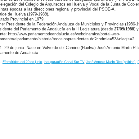
Delegación del Colegio de Arquitectos en Huelva y Vocal de la Junta de Gobi
tintas épocas a las direcciones regional y provincial del PSOE-A.
alde de Huelva (1979-1988).
utado Provincial en 1979.
mer Presidente de la Federación Andaluza de Municipios y Provincias (1986-1
sidente del Parlamento de Andalucía en la II Legislatura (desde
27/09/1988
) 
nte: http://www.parlamentodeandalucia.es/webdinamica/portal-web-
lamento/elparlamento/historia/todoslospresidentes.do?codmie=53&nlegis=2
1: 29 de junio. Nace en Valverde del Camino (Huelva) José Antonio Marín Rite
lamento de Andalucía.
s:
Efemérides del 29 de junio
,
Inauguración Canal Sur TV
,
José Antonio Marín Rite (político)
,