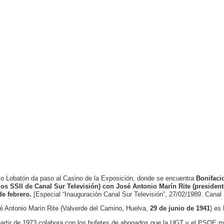
o Lobatón da paso al Casino de la Exposición, donde se encuentra
Bonifaci
los SSII de Canal Sur Televisión) con José Antonio Marín Rite (presiden
de febrero.
[Especial “Inauguración Canal Sur Televisión”, 27/02/1989. Canal 
é Antonio Marín Rite (Valverde del Camino, Huelva,
29 de junio de 1941
) es
partir de 1973 colabora con los bufetes de abogados que la UGT y el PSOE m