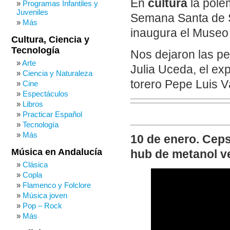
En
cultura
la polém
Programas Infantiles y
Juveniles
Semana Santa de Se
Más
inaugura el Museo
Cultura, Ciencia y
Tecnología
Nos dejaron las per
Arte
Julia Uceda, el ex
Ciencia y Naturaleza
torero Pepe Luis 
Cine
Espectáculos
Libros
Practicar Español
Tecnología
Más
10 de enero. Ceps
Música en Andalucía
hub de metanol v
Clásica
Copla
Flamenco y Folclore
Música joven
Pop – Rock
Más