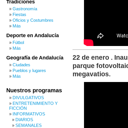
Tradiciones
Gastronomía
Fiestas
Oficios y Costumbres
Más
Deporte en Andalucía
Fútbol
Más
22 de enero . Inau
Geografía de Andalucía
Ciudades
parque fotovoltai
Pueblos y lugares
megavatios.
Más
Nuestros programas
DIVULGATIVOS
ENTRETENIMIENTO Y
FICCIÓN
INFORMATIVOS
DIARIOS
SEMANALES