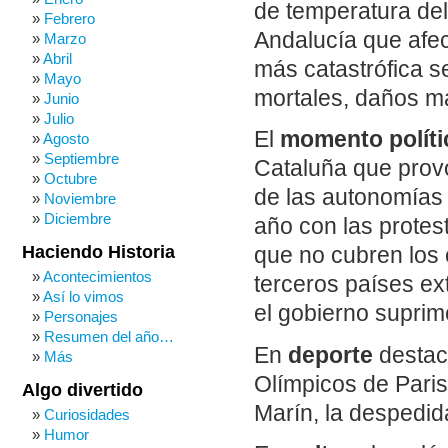
de temperatura del
Febrero
Andalucía que afec
Marzo
Abril
más catastrófica s
Mayo
mortales, daños ma
Junio
Julio
El
momento políti
Agosto
Septiembre
Cataluña que prov
Octubre
de las autonomías
Noviembre
Diciembre
año con las protes
Haciendo Historia
que no cubren los 
Acontecimientos
terceros países ex
Así lo vimos
el gobierno suprim
Personajes
Resumen del año…
En
deporte
destac
Más
Olímpicos de Paris
Algo divertido
Marín, la despedi
Curiosidades
Humor