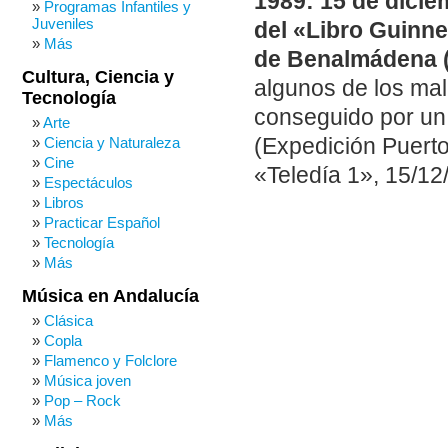
1989: 15 de dicie
Programas Infantiles y
Juveniles
del «Libro Guinne
Más
de Benalmádena (
Cultura, Ciencia y
algunos de los ma
Tecnología
conseguido por un
Arte
(Expedición Puerto
Ciencia y Naturaleza
Cine
«Teledía 1», 15/12
Espectáculos
Libros
Practicar Español
Tecnología
Más
Música en Andalucía
Clásica
Copla
Flamenco y Folclore
Música joven
Pop – Rock
Más