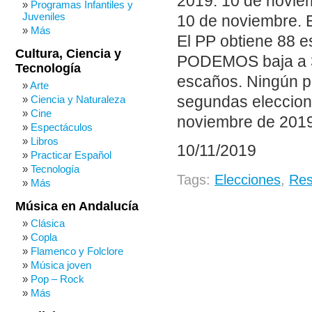
2019: 10 de novie
Programas Infantiles y
Juveniles
10 de noviembre. 
Más
El PP obtiene 88 
Cultura, Ciencia y
PODEMOS baja a 
Tecnología
escaños. Ningún pa
Arte
segundas eleccione
Ciencia y Naturaleza
Cine
noviembre de 2019.
Espectáculos
Libros
10/11/2019
Practicar Español
Tecnología
Tags:
Elecciones
,
Res
Más
Música en Andalucía
Clásica
Copla
Flamenco y Folclore
Música joven
Pop – Rock
Más