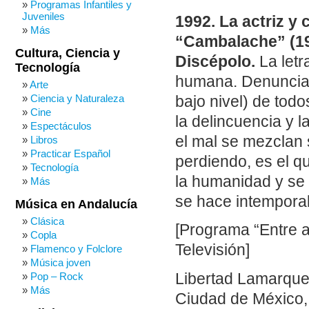
Programas Infantiles y
Juveniles
1992. La actriz y
Más
“Cambalache” (19
Cultura, Ciencia y
Discépolo.
La letr
Tecnología
humana. Denuncia q
Arte
Ciencia y Naturaleza
bajo nivel) de tod
Cine
la delincuencia y 
Espectáculos
el mal se mezclan 
Libros
Practicar Español
perdiendo, es el qu
Tecnología
la humanidad y se p
Más
se hace intemporal
Música en Andalucía
Clásica
[Programa “Entre 
Copla
Televisión]
Flamenco y Folclore
Música joven
Libertad Lamarque
Pop – Rock
Más
Ciudad de México, 