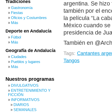
Tradiciones
argentina. Se hizo
Gastronomía
también por el enc
Fiestas
la película “La cab
Oficios y Costumbres
Más
México cuando se c
Deporte en Andalucía
presidencia de Ju
Fútbol
También en @Arch
Más
Geografía de Andalucía
Tags:
Cantantes arge
Ciudades
Tangos
Pueblos y lugares
Más
Nuestros programas
DIVULGATIVOS
ENTRETENIMIENTO Y
FICCIÓN
INFORMATIVOS
DIARIOS
SEMANALES