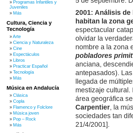
5 de septiembre: D
Programas Infantiles y
Juveniles
2001: Análisis de
Más
habitan la zona g
Cultura, Ciencia y
Tecnología
espectacular catap
Arte
olvidar la verdade
Ciencia y Naturaleza
nombre a la zona 
Cine
Espectáculos
pobladores primit
Libros
anciana, descendie
Practicar Español
antepasados). Las 
Tecnología
Más
llegada de múltipl
Música en Andalucía
mestizaje cultural
Clásica
área geográfica se
Copla
Carpentier
, la mú
Flamenco y Folclore
Música joven
sociedades tan dif
Pop – Rock
21/4/2001].
Más