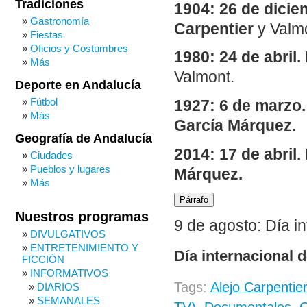
Tradiciones
1904: 26 de dicie
Gastronomía
Carpentier
y Valm
Fiestas
Oficios y Costumbres
1980: 24 de abril.
Más
Valmont.
Deporte en Andalucía
Fútbol
1927: 6 de marzo.
Más
García Márquez.
Geografía de Andalucía
2014: 17 de abril.
Ciudades
Pueblos y lugares
Márquez.
Más
Párrafo
Nuestros programas
9 de agosto: Día i
DIVULGATIVOS
ENTRETENIMIENTO Y
Día internacional 
FICCIÓN
INFORMATIVOS
Tags:
Alejo Carpentier
DIARIOS
SEMANALES
TV)
,
Documentales
,
G