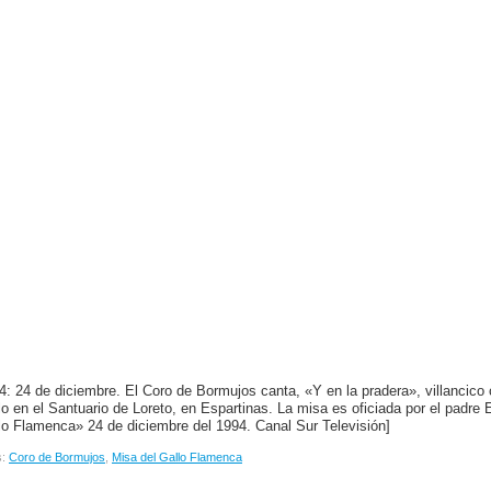
4: 24 de diciembre. El Coro de Bormujos canta, «Y en la pradera», villancico 
lo en el Santuario de Loreto, en Espartinas. La misa es oficiada por el padre 
lo Flamenca» 24 de diciembre del 1994. Canal Sur Televisión]
s:
Coro de Bormujos
,
Misa del Gallo Flamenca