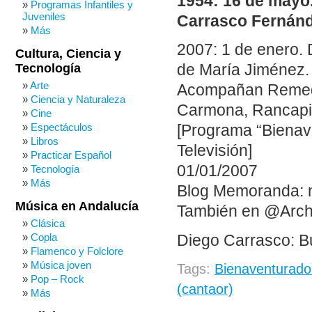
1954: 16 de mayo.
Programas Infantiles y
Juveniles
Carrasco Fernán
Más
2007: 1 de enero. 
Cultura, Ciencia y
Tecnología
de María Jiménez.
Arte
Acompañan Remedi
Ciencia y Naturaleza
Carmona, Rancapino
Cine
Espectáculos
[Programa “Bienav
Libros
Televisión]
Practicar Español
01/01/2007
Tecnología
Más
Blog Memoranda: 
Música en Andalucía
También en @Arch
Clásica
Copla
Diego Carrasco: B
Flamenco y Folclore
Música joven
Tags:
Bienaventurado
Pop – Rock
(cantaor)
Más