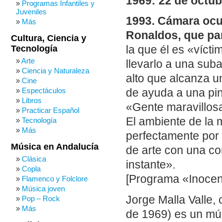
1969: 22 de octub
Programas Infantiles y
Juveniles
1993. Cámara ocul
Más
Ronaldos, que par
Cultura, Ciencia y
Tecnología
la que él es «víct
Arte
llevarlo a una suba
Ciencia y Naturaleza
alto que alcanza u
Cine
Espectáculos
de ayuda a una pin
Libros
«Gente maravillosa
Practicar Español
El ambiente de la 
Tecnología
Más
perfectamente por 
Música en Andalucía
de arte con una cor
Clásica
instante».
Copla
[Programa «Inocen
Flamenco y Folclore
Música joven
Jorge Malla Valle,
Pop – Rock
Más
de 1969) es un mús