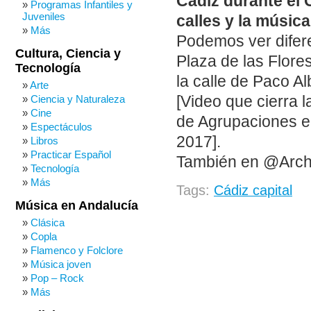
Cádiz durante el 
Programas Infantiles y
Juveniles
calles y la músic
Más
Podemos ver difere
Cultura, Ciencia y
Plaza de las Flores
Tecnología
la calle de Paco Al
Arte
[Video que cierra 
Ciencia y Naturaleza
Cine
de Agrupaciones en
Espectáculos
2017].
Libros
Practicar Español
También en @Arch
Tecnología
Más
Tags:
Cádiz capital
Música en Andalucía
Clásica
Copla
Flamenco y Folclore
Música joven
Pop – Rock
Más