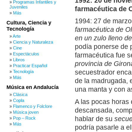
1992: 20 de novie
Programas Infantiles y
Juveniles
farmacéutica de O
Más
1994: 27 de marzo
Cultura, Ciencia y
Tecnología
farmacéutica de Ol
Arte
en un zulo lleno d
Ciencia y Naturaleza
podía ponerse de 
Cine
Espectáculos
farmacéutica fue s
Libros
provincia de Giron
Practicar Español
secuestrador enca
Tecnología
Más
de la madrugada, 
Música en Andalucía
una manta y con a
Clásica
Copla
A las pocas horas 
Flamenco y Folclore
descansada, compa
Música joven
hablar de su
secue
Pop – Rock
Más
podría pasarle a e