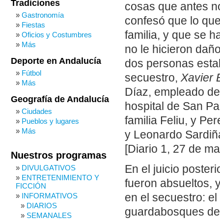
Tradiciones
cosas que antes n
Gastronomía
confesó que lo qu
Fiestas
familia, y que se 
Oficios y Costumbres
Más
no le hicieron dañ
Deporte en Andalucía
dos personas esta
Fútbol
secuestro,
Xavier 
Más
Díaz, empleado de 
Geografía de Andalucía
hospital de San Pa
Ciudades
familia Feliu, y Pe
Pueblos y lugares
Más
y Leonardo Sardiñ
[Diario 1, 27 de m
Nuestros programas
En el juicio poste
DIVULGATIVOS
ENTRETENIMIENTO Y
fueron absueltos, 
FICCIÓN
INFORMATIVOS
en el secuestro: el 
DIARIOS
guardabosques de 
SEMANALES