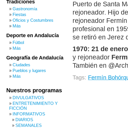
Tradiciones
Puerto de Santa Ma
Gastronomía
rejoneador. Hijo 
Fiestas
rejoneador Fermí
Oficios y Costumbres
Más
profesional en 195
Deporte en Andalucía
se retiró en Jerez 
Fútbol
1970: 21 de ener
Más
y rejoneador
Ferm
Geografía de Andalucía
También en @Arch
Ciudades
Pueblos y lugares
Más
Tags:
Fermín Bohórq
Nuestros programas
DIVULGATIVOS
ENTRETENIMIENTO Y
FICCIÓN
INFORMATIVOS
DIARIOS
SEMANALES