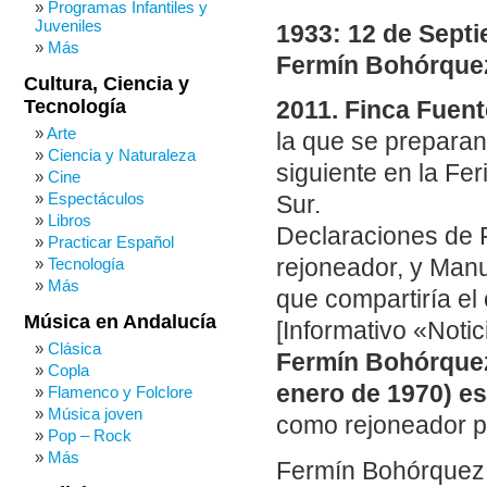
Programas Infantiles y
Juveniles
1933: 12 de Septi
Más
Fermín Bohórque
Cultura, Ciencia y
Tecnología
2011. Finca Fuen
Arte
la que se preparan 
Ciencia y Naturaleza
siguiente en la Fer
Cine
Espectáculos
Sur.
Libros
Declaraciones de
Practicar Español
Tecnología
rejoneador, y Man
Más
que compartiría el 
Música en Andalucía
[Informativo «Notic
Clásica
Fermín Bohórquez
Copla
enero de 1970) e
Flamenco y Folclore
Música joven
como rejoneador p
Pop – Rock
Más
Fermín Bohórquez E