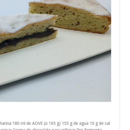
arina 180 ml de AOVE (o 165 g) 155 g de agua 10 g de sal
lvorear Crema de chocolate para rellenar Pre-fermento