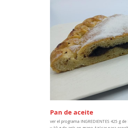
Pan de aceite
ver el programa INGREDIENTES 425 g de h
y 10 g de anís en grano Azúcar para espo