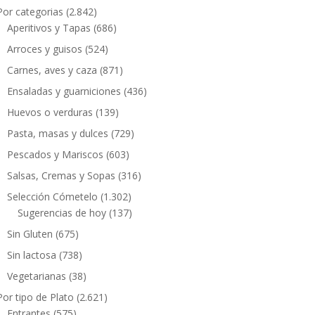
Por categorias
(2.842)
Aperitivos y Tapas
(686)
Arroces y guisos
(524)
Carnes, aves y caza
(871)
Ensaladas y guarniciones
(436)
Huevos o verduras
(139)
Pasta, masas y dulces
(729)
Pescados y Mariscos
(603)
Salsas, Cremas y Sopas
(316)
Selección Cómetelo
(1.302)
Sugerencias de hoy
(137)
Sin Gluten
(675)
Sin lactosa
(738)
Vegetarianas
(38)
Por tipo de Plato
(2.621)
Entrantes
(575)