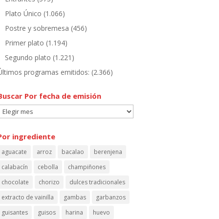
Plato Único
(1.066)
Postre y sobremesa
(456)
Primer plato
(1.194)
Segundo plato
(1.221)
Últimos programas emitidos:
(2.366)
Buscar Por fecha de emisión
Buscar
Por
fecha
Por ingrediente
de
aguacate
arroz
bacalao
berenjena
emisión
calabacín
cebolla
champiñones
chocolate
chorizo
dulces tradicionales
extracto de vainilla
gambas
garbanzos
guisantes
guisos
harina
huevo