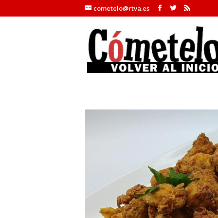
cometelo@rtva.es