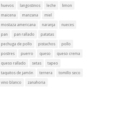
huevos
langostinos
leche
limon
maicena
manzana
miel
mostaza americana
naranja
nueces
pan
pan rallado
patatas
pechuga de pollo
pistachos
pollo
postres
puerro
queso
queso crema
queso rallado
setas
tapeo
taquitos de jamón
ternera
tomillo seco
vino blanco
zanahoria