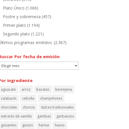
Plato Único
(1.066)
Postre y sobremesa
(457)
Primer plato
(1.194)
Segundo plato
(1.221)
Últimos programas emitidos:
(2.367)
Buscar Por fecha de emisión
Buscar
Por
fecha
Por ingrediente
de
aguacate
arroz
bacalao
berenjena
emisión
calabacín
cebolla
champiñones
chocolate
chorizo
dulces tradicionales
extracto de vainilla
gambas
garbanzos
guisantes
guisos
harina
huevo