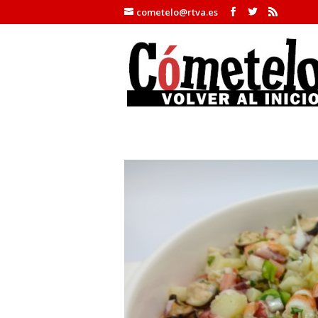
cometelo@rtva.es