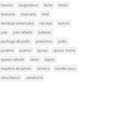
huevos
langostinos
leche
limon
maicena
manzana
miel
mostaza americana
naranja
nueces
pan
pan rallado
patatas
pechuga de pollo
pistachos
pollo
postres
puerro
queso
queso crema
queso rallado
setas
tapeo
taquitos de jamón
ternera
tomillo seco
vino blanco
zanahoria