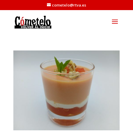
cometelo@rtva.es