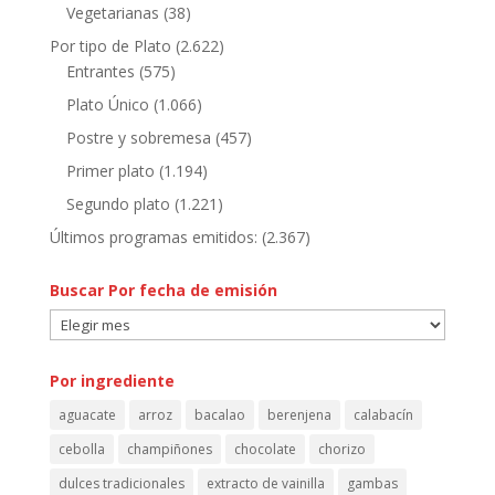
Vegetarianas
(38)
Por tipo de Plato
(2.622)
Entrantes
(575)
Plato Único
(1.066)
Postre y sobremesa
(457)
Primer plato
(1.194)
Segundo plato
(1.221)
Últimos programas emitidos:
(2.367)
Buscar Por fecha de emisión
Buscar
Por
fecha
Por ingrediente
de
aguacate
arroz
bacalao
berenjena
calabacín
emisión
cebolla
champiñones
chocolate
chorizo
dulces tradicionales
extracto de vainilla
gambas