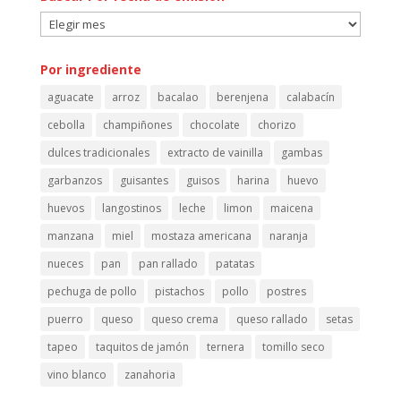
Buscar
Por
fecha
Por ingrediente
de
aguacate
arroz
bacalao
berenjena
calabacín
emisión
cebolla
champiñones
chocolate
chorizo
dulces tradicionales
extracto de vainilla
gambas
garbanzos
guisantes
guisos
harina
huevo
huevos
langostinos
leche
limon
maicena
manzana
miel
mostaza americana
naranja
nueces
pan
pan rallado
patatas
pechuga de pollo
pistachos
pollo
postres
puerro
queso
queso crema
queso rallado
setas
tapeo
taquitos de jamón
ternera
tomillo seco
vino blanco
zanahoria