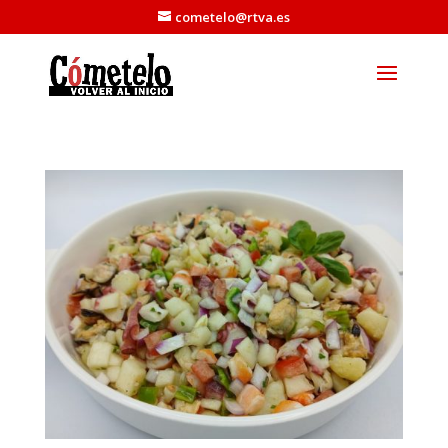
cometelo@rtva.es