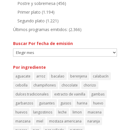
Postre y sobremesa
(456)
Primer plato
(1.194)
Segundo plato
(1.221)
Últimos programas emitidos:
(2.366)
Buscar Por fecha de emisión
Buscar
Por
fecha
Por ingrediente
de
aguacate
arroz
bacalao
berenjena
calabacín
emisión
cebolla
champiñones
chocolate
chorizo
dulces tradicionales
extracto de vainilla
gambas
garbanzos
guisantes
guisos
harina
huevo
huevos
langostinos
leche
limon
maicena
manzana
miel
mostaza americana
naranja