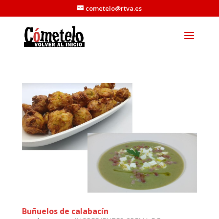
cometelo@rtva.es
Buñuelos de calabacín