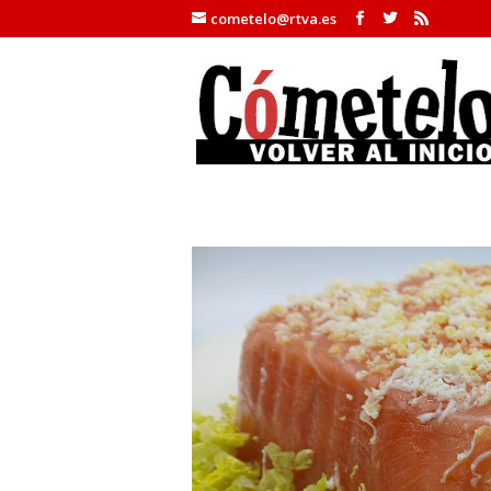
cometelo@rtva.es