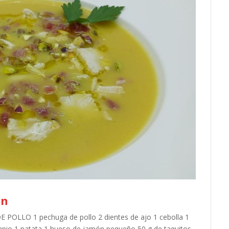
ón
POLLO 1 pechuga de pollo 2 dientes de ajo 1 cebolla 1
apio 1 patata 1 hueso de jamón pequeño 50 g de taquitos