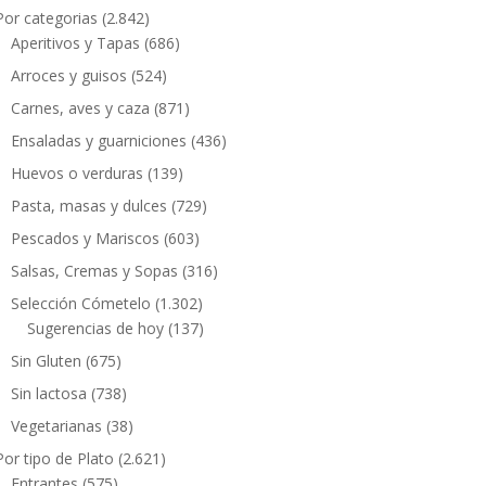
Por categorias
(2.842)
Aperitivos y Tapas
(686)
Arroces y guisos
(524)
Carnes, aves y caza
(871)
Ensaladas y guarniciones
(436)
Huevos o verduras
(139)
Pasta, masas y dulces
(729)
Pescados y Mariscos
(603)
Salsas, Cremas y Sopas
(316)
Selección Cómetelo
(1.302)
Sugerencias de hoy
(137)
Sin Gluten
(675)
Sin lactosa
(738)
Vegetarianas
(38)
Por tipo de Plato
(2.621)
Entrantes
(575)