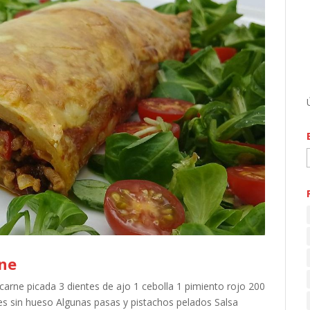
rne
rne picada 3 dientes de ajo 1 cebolla 1 pimiento rojo 200
s sin hueso Algunas pasas y pistachos pelados Salsa