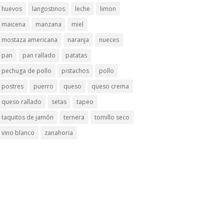
huevos
langostinos
leche
limon
maicena
manzana
miel
mostaza americana
naranja
nueces
pan
pan rallado
patatas
pechuga de pollo
pistachos
pollo
postres
puerro
queso
queso crema
queso rallado
setas
tapeo
taquitos de jamón
ternera
tomillo seco
vino blanco
zanahoria