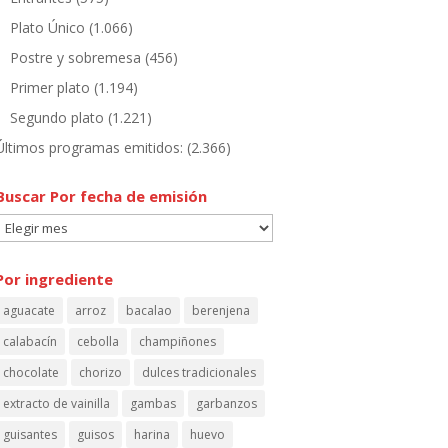
Plato Único
(1.066)
Postre y sobremesa
(456)
Primer plato
(1.194)
Segundo plato
(1.221)
Últimos programas emitidos:
(2.366)
Buscar Por fecha de emisión
Buscar
Por
fecha
Por ingrediente
de
aguacate
arroz
bacalao
berenjena
emisión
calabacín
cebolla
champiñones
chocolate
chorizo
dulces tradicionales
extracto de vainilla
gambas
garbanzos
guisantes
guisos
harina
huevo