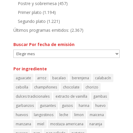
Postre y sobremesa
(457)
Primer plato
(1.194)
Segundo plato
(1.221)
Últimos programas emitidos:
(2.367)
Buscar Por fecha de emisión
Buscar
Por
fecha
Por ingrediente
de
aguacate
arroz
bacalao
berenjena
calabacín
emisión
cebolla
champiñones
chocolate
chorizo
dulces tradicionales
extracto de vainilla
gambas
garbanzos
guisantes
guisos
harina
huevo
huevos
langostinos
leche
limon
maicena
manzana
miel
mostaza americana
naranja