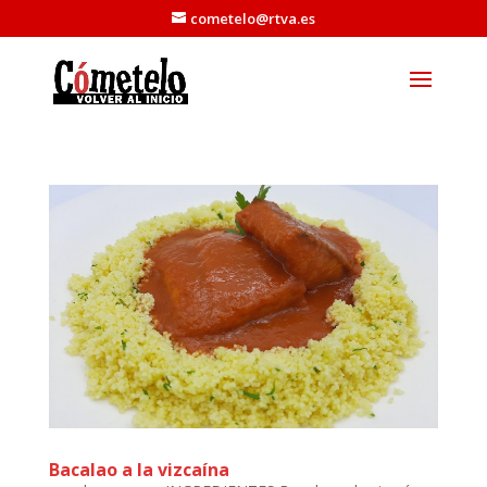
cometelo@rtva.es
Bacalao a la vizcaína