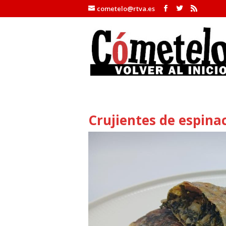
cometelo@rtva.es
Crujientes de espina