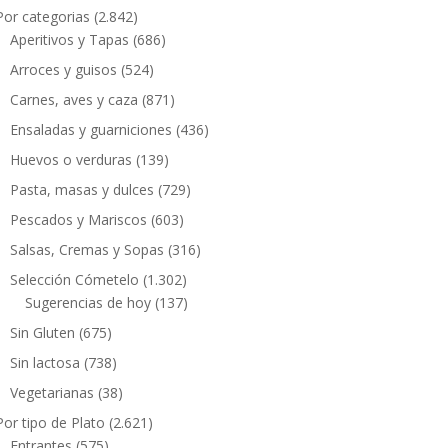
Por categorias
(2.842)
Aperitivos y Tapas
(686)
Arroces y guisos
(524)
Carnes, aves y caza
(871)
Ensaladas y guarniciones
(436)
Huevos o verduras
(139)
Pasta, masas y dulces
(729)
Pescados y Mariscos
(603)
Salsas, Cremas y Sopas
(316)
Selección Cómetelo
(1.302)
Sugerencias de hoy
(137)
Sin Gluten
(675)
Sin lactosa
(738)
Vegetarianas
(38)
Por tipo de Plato
(2.621)
Entrantes
(575)