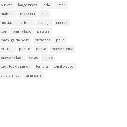
huevos
langostinos
leche
limon
maicena
manzana
miel
mostaza americana
naranja
nueces
pan
pan rallado
patatas
pechuga de pollo
pistachos
pollo
postres
puerro
queso
queso crema
queso rallado
setas
tapeo
taquitos de jamón
ternera
tomillo seco
vino blanco
zanahoria