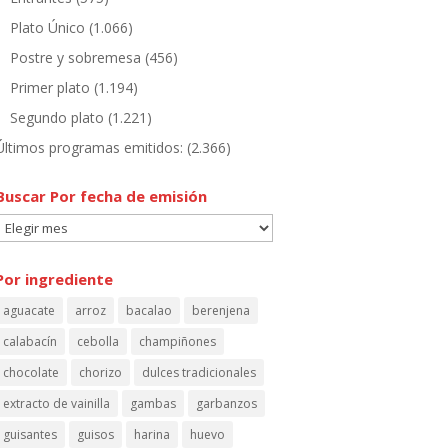
Plato Único
(1.066)
Postre y sobremesa
(456)
Primer plato
(1.194)
Segundo plato
(1.221)
Últimos programas emitidos:
(2.366)
Buscar Por fecha de emisión
Buscar
Por
fecha
Por ingrediente
de
aguacate
arroz
bacalao
berenjena
emisión
calabacín
cebolla
champiñones
chocolate
chorizo
dulces tradicionales
extracto de vainilla
gambas
garbanzos
guisantes
guisos
harina
huevo