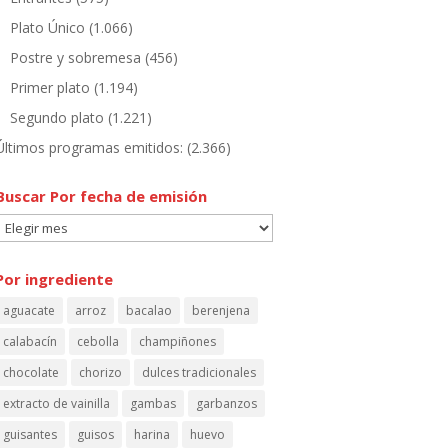
Plato Único
(1.066)
Postre y sobremesa
(456)
Primer plato
(1.194)
Segundo plato
(1.221)
Últimos programas emitidos:
(2.366)
Buscar Por fecha de emisión
Buscar
Por
fecha
Por ingrediente
de
aguacate
arroz
bacalao
berenjena
emisión
calabacín
cebolla
champiñones
chocolate
chorizo
dulces tradicionales
extracto de vainilla
gambas
garbanzos
guisantes
guisos
harina
huevo