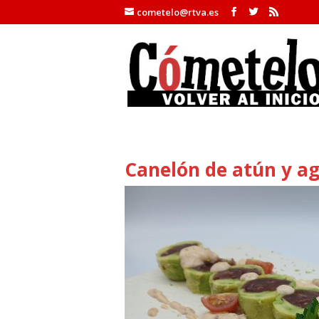
cometelo@rtva.es
Canelón de atún y a