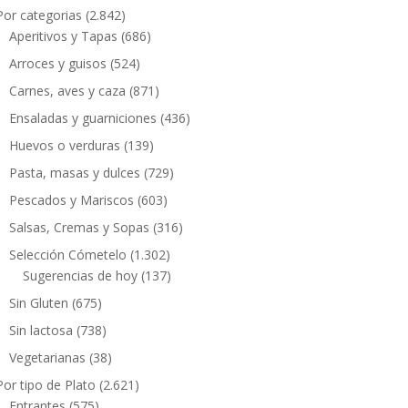
Por categorias
(2.842)
Aperitivos y Tapas
(686)
Arroces y guisos
(524)
Carnes, aves y caza
(871)
Ensaladas y guarniciones
(436)
Huevos o verduras
(139)
Pasta, masas y dulces
(729)
Pescados y Mariscos
(603)
Salsas, Cremas y Sopas
(316)
Selección Cómetelo
(1.302)
Sugerencias de hoy
(137)
Sin Gluten
(675)
Sin lactosa
(738)
Vegetarianas
(38)
Por tipo de Plato
(2.621)
Entrantes
(575)