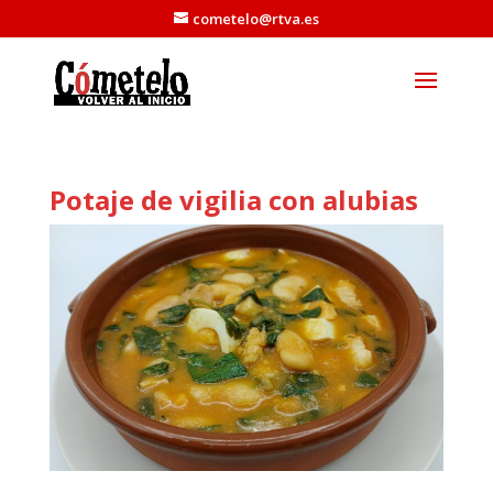
cometelo@rtva.es
Potaje de vigilia con alubias