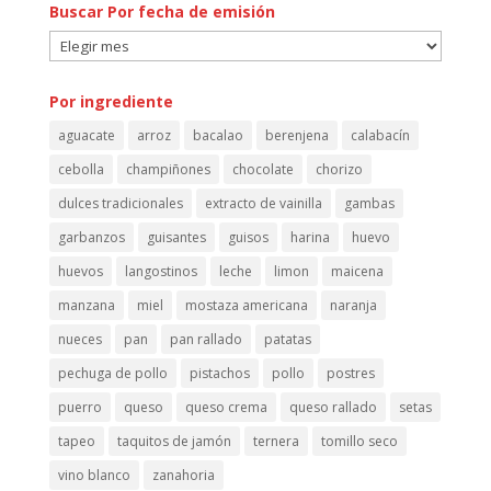
Buscar Por fecha de emisión
Buscar
Por
fecha
Por ingrediente
de
aguacate
arroz
bacalao
berenjena
calabacín
emisión
cebolla
champiñones
chocolate
chorizo
dulces tradicionales
extracto de vainilla
gambas
garbanzos
guisantes
guisos
harina
huevo
huevos
langostinos
leche
limon
maicena
manzana
miel
mostaza americana
naranja
nueces
pan
pan rallado
patatas
pechuga de pollo
pistachos
pollo
postres
puerro
queso
queso crema
queso rallado
setas
tapeo
taquitos de jamón
ternera
tomillo seco
vino blanco
zanahoria