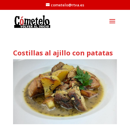
cometelo@rtva.es
Costillas al ajillo con patatas