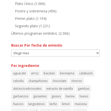
Plato Único
(1.066)
Postre y sobremesa
(456)
Primer plato
(1.194)
Segundo plato
(1.221)
Últimos programas emitidos:
(2.366)
Buscar Por fecha de emisión
Buscar
Por
fecha
Por ingrediente
de
aguacate
arroz
bacalao
berenjena
calabacín
emisión
cebolla
champiñones
chocolate
chorizo
dulces tradicionales
extracto de vainilla
gambas
garbanzos
guisantes
guisos
harina
huevo
huevos
langostinos
leche
limon
maicena