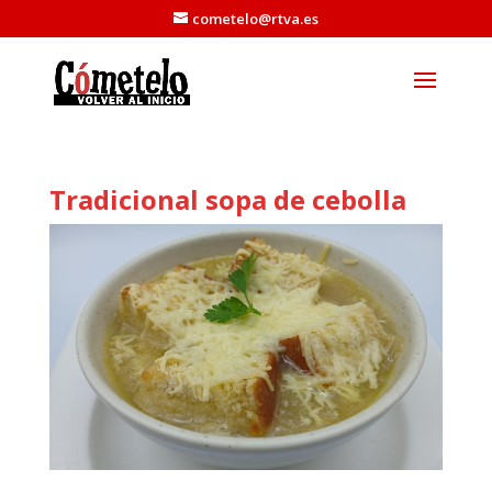
cometelo@rtva.es
Tradicional sopa de cebolla