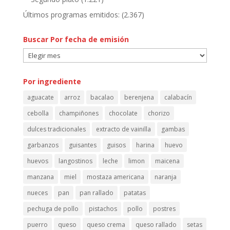
Últimos programas emitidos:
(2.367)
Buscar Por fecha de emisión
Buscar
Por
fecha
Por ingrediente
de
aguacate
arroz
bacalao
berenjena
calabacín
emisión
cebolla
champiñones
chocolate
chorizo
dulces tradicionales
extracto de vainilla
gambas
garbanzos
guisantes
guisos
harina
huevo
huevos
langostinos
leche
limon
maicena
manzana
miel
mostaza americana
naranja
nueces
pan
pan rallado
patatas
pechuga de pollo
pistachos
pollo
postres
puerro
queso
queso crema
queso rallado
setas