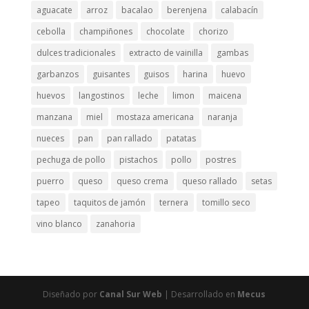
aguacate
arroz
bacalao
berenjena
calabacín
emisión
cebolla
champiñones
chocolate
chorizo
dulces tradicionales
extracto de vainilla
gambas
garbanzos
guisantes
guisos
harina
huevo
huevos
langostinos
leche
limon
maicena
manzana
miel
mostaza americana
naranja
nueces
pan
pan rallado
patatas
pechuga de pollo
pistachos
pollo
postres
puerro
queso
queso crema
queso rallado
setas
tapeo
taquitos de jamón
ternera
tomillo seco
vino blanco
zanahoria
Diseñado por
Canal Sur Web
| Desarrollado en
Mecus