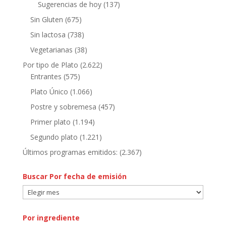
Sugerencias de hoy
(137)
Sin Gluten
(675)
Sin lactosa
(738)
Vegetarianas
(38)
Por tipo de Plato
(2.622)
Entrantes
(575)
Plato Único
(1.066)
Postre y sobremesa
(457)
Primer plato
(1.194)
Segundo plato
(1.221)
Últimos programas emitidos:
(2.367)
Buscar Por fecha de emisión
Buscar
Por
fecha
Por ingrediente
de