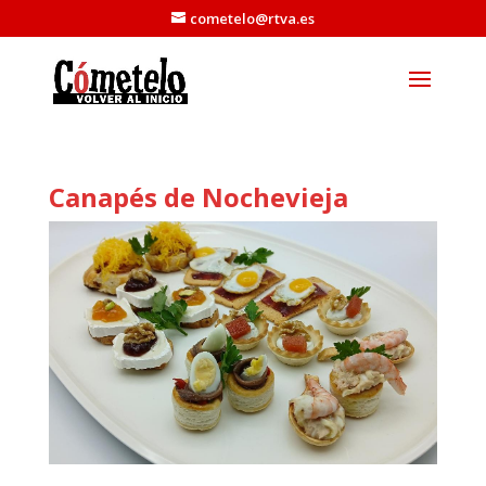
cometelo@rtva.es
Canapés de Nochevieja