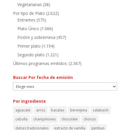
Vegetarianas
(38)
Por tipo de Plato
(2.622)
Entrantes
(575)
Plato Único
(1.066)
Postre y sobremesa
(457)
Primer plato
(1.194)
Segundo plato
(1.221)
Últimos programas emitidos:
(2.367)
Buscar Por fecha de emisión
Buscar
Por
fecha
Por ingrediente
de
aguacate
arroz
bacalao
berenjena
calabacín
emisión
cebolla
champiñones
chocolate
chorizo
dulces tradicionales
extracto de vainilla
gambas