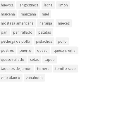
huevos
langostinos
leche
limon
maicena
manzana
miel
mostaza americana
naranja
nueces
pan
pan rallado
patatas
pechuga de pollo
pistachos
pollo
postres
puerro
queso
queso crema
queso rallado
setas
tapeo
taquitos de jamón
ternera
tomillo seco
vino blanco
zanahoria