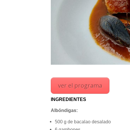
ver el programa
INGREDIENTES
Albóndigas:
500 g de bacalao desalado
6 gambones