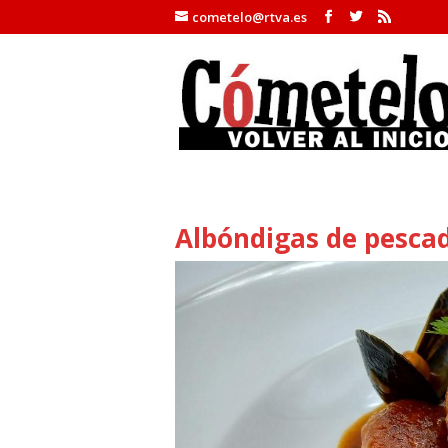
cometelo@rtva.es
Albóndigas de pesca