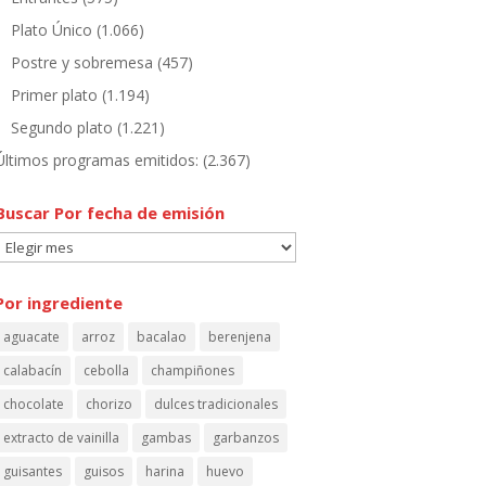
Plato Único
(1.066)
Postre y sobremesa
(457)
Primer plato
(1.194)
Segundo plato
(1.221)
Últimos programas emitidos:
(2.367)
Buscar Por fecha de emisión
Buscar
Por
fecha
Por ingrediente
de
aguacate
arroz
bacalao
berenjena
emisión
calabacín
cebolla
champiñones
chocolate
chorizo
dulces tradicionales
extracto de vainilla
gambas
garbanzos
guisantes
guisos
harina
huevo