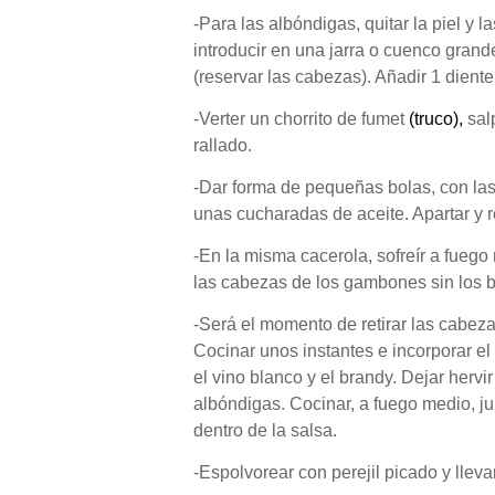
-Para las albóndigas, quitar la piel y 
introducir en una jarra o cuenco gran
(
reservar las cabezas
). Añadir 1 diente
-Verter un chorrito de fumet
(
truco
),
salp
rallado.
-Dar forma de pequeñas bolas, con la
unas cucharadas de aceite. Apartar y r
-En la misma cacerola, sofreír a fuego 
las cabezas de los gambones sin los b
-Será el momento de retirar las cabez
Cocinar unos instantes e incorporar el
el vino blanco y el brandy. Dejar hervi
albóndigas. Cocinar, a fuego medio, ju
dentro de la salsa.
-Espolvorear con perejil picado y lleva