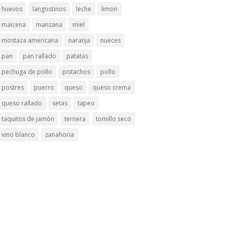
huevos
langostinos
leche
limon
maicena
manzana
miel
mostaza americana
naranja
nueces
pan
pan rallado
patatas
pechuga de pollo
pistachos
pollo
postres
puerro
queso
queso crema
queso rallado
setas
tapeo
taquitos de jamón
ternera
tomillo seco
vino blanco
zanahoria