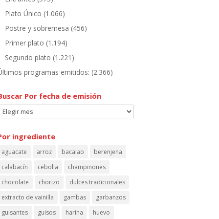
Plato Único
(1.066)
Postre y sobremesa
(456)
Primer plato
(1.194)
Segundo plato
(1.221)
Últimos programas emitidos:
(2.366)
Buscar Por fecha de emisión
Buscar
Por
fecha
Por ingrediente
de
aguacate
arroz
bacalao
berenjena
emisión
calabacín
cebolla
champiñones
chocolate
chorizo
dulces tradicionales
extracto de vainilla
gambas
garbanzos
guisantes
guisos
harina
huevo