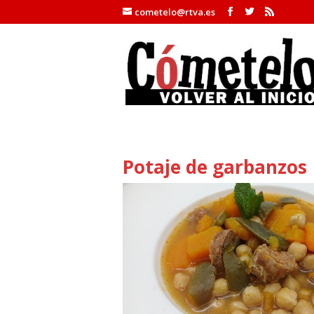
cometelo@rtva.es
Potaje de garbanzos