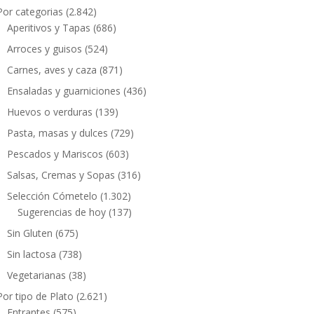
Por categorias
(2.842)
Aperitivos y Tapas
(686)
Arroces y guisos
(524)
Carnes, aves y caza
(871)
Ensaladas y guarniciones
(436)
Huevos o verduras
(139)
Pasta, masas y dulces
(729)
Pescados y Mariscos
(603)
Salsas, Cremas y Sopas
(316)
Selección Cómetelo
(1.302)
Sugerencias de hoy
(137)
Sin Gluten
(675)
Sin lactosa
(738)
Vegetarianas
(38)
Por tipo de Plato
(2.621)
Entrantes
(575)